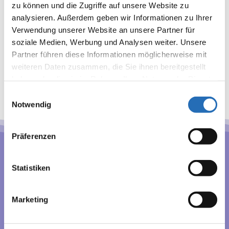
zu können und die Zugriffe auf unsere Website zu
PRÄVENTION von Geschlechtskrankheiten
analysieren. Außerdem geben wir Informationen zu Ihrer
KLIMAKRISE UND ALLERGIEN
Verwendung unserer Website an unsere Partner für
CHEMOTHERAPIEUND SONNE
soziale Medien, Werbung und Analysen weiter. Unsere
Partner führen diese Informationen möglicherweise mit
Neueste Kommentare
weiteren Daten zusammen, die Sie ihnen bereitgestellt
haben oder die sie im Rahmen Ihrer Nutzung der Dienste
Es sind keine Kommentare vorhanden.
gesammelt haben. Sie geben Einwilligung zu unseren
Einwilligungsauswahl
Cookies, wenn Sie unsere Webseite weiterhin nutzen.
Notwendig
Präferenzen
Statistiken
Marketing
Hautgesundheit in guten
Händen.