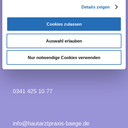
Details zeigen
BUCHEN SIE IHREN TERMIN BEQUEM
Cookies zulassen
ONLINE.
Auswahl erlauben
TERMIN BUCHEN
Nur notwendige Cookies verwenden
0341 425 10 77
info@hautarztpraxis-baege.de