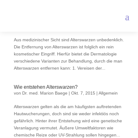
Behandlung von Alterswarzen
von
Dr. med. Marion Baege
|
Okt. 9, 2015
|
Allgemein
Aus medizinischer Sicht sind Alterswarzen unbedenklich.
Die Entfernung von Alterswarzen ist folglich ein rein
kosmetischer Eingriff. Hierfür bietet die Dermatologie
verschiedene Varianten zur Behandlung, durch die man
Alterswarzen entfernen kann: 1. Vereisen der...
Wie entstehen Alterswarzen?
von
Dr. med. Marion Baege
|
Okt. 7, 2015
|
Allgemein
Alterswarzen gelten als die am häufigsten auftretenden
Hautwucherungen, doch sind sie weder infektiös noch
gefährlich. Hinter ihrer Entstehung wird eine genetische
Veranlagung vermutet. Äußere Umweltfaktoren wie
chemische Reize oder UV-Strahlung sollen hingegen...