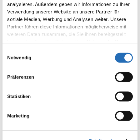
analysieren. Außerdem geben wir Informationen zu Ihrer
Verwendung unserer Website an unsere Partner für
soziale Medien, Werbung und Analysen weiter. Unsere
Partner führen diese Informationen möglicherweise mit
weiteren Daten zusammen, die Sie ihnen bereitgestellt
haben oder die sie im Rahmen Ihrer Nutzung der Dienste
gesammelt haben. Sie geben Einwilligung zu unseren
Einwilligungsauswahl
Cookies, wenn Sie unsere Webseite weiterhin nutzen.
Notwendig
Präferenzen
Statistiken
Marketing