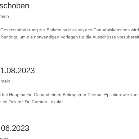
rschoben
emein
te Gesetzesänderung zur Entkriminalisierung des Cannabiskonsums wir
t benötigt, um die notwendigen Vorlagen für die Ausschüsse vorzuberei
1.08.2023
emein
s bei Hauptsache Gesund einen Beitrag zum Thema „Epilation-wie kan
 im Talk mit Dr. Carsten Lekulat.
.06.2023
emein