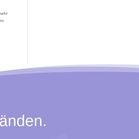
mehr
em
Händen.