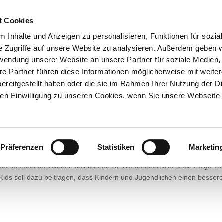
t Cookies
Leistungen
Praxis
News
Videos
0.04.2024
 Inhalte und Anzeigen zu personalisieren, Funktionen für sozia
e Zugriffe auf unsere Website zu analysieren. Außerdem geben w
emein
rwendung unserer Website an unsere Partner für soziale Medien
re Partner führen diese Informationen möglicherweise mit weite
t beim MDR Mittagsmagazin. Dieses Mal steht das Thema „Vitiligo –
ereitgestellt haben oder die sie im Rahmen Ihrer Nutzung der D
ankheit“ im Mittelpunkt.
n Einwilligung zu unseren Cookies, wenn Sie unsere Webseite 
emein
Präferenzen
Statistiken
Marketin
me nehmen bei Kindern seit Jahren zu. Sie können aber auch Folge vo
ids soll dazu beitragen, dass Kindern und Jugendlichen einen besser