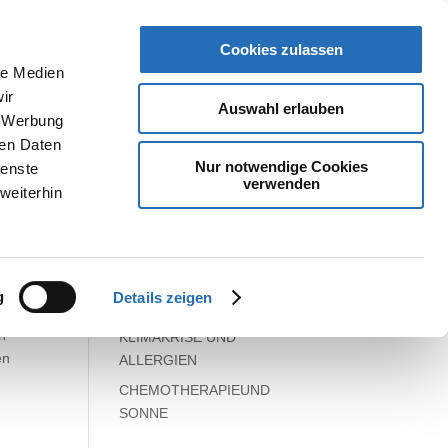
Öffnungszeiten
KONTAKTIEREN SIE UNS
Cookies zulassen
le Medien
Suchen
ir
Auswahl erlauben
, Werbung
Neueste
ren Daten
Beiträge
Nur notwendige Cookies
ienste
verwenden
weiterhin
Routierender Schichtdienst
senkt männliche Fertilität
Haut & Schwangerschaft
PRÄVENTION von
g
Details zeigen
Geschlechtskrankheiten
n
KLIMAKRISE UND
en
ALLERGIEN
CHEMOTHERAPIEUND
SONNE