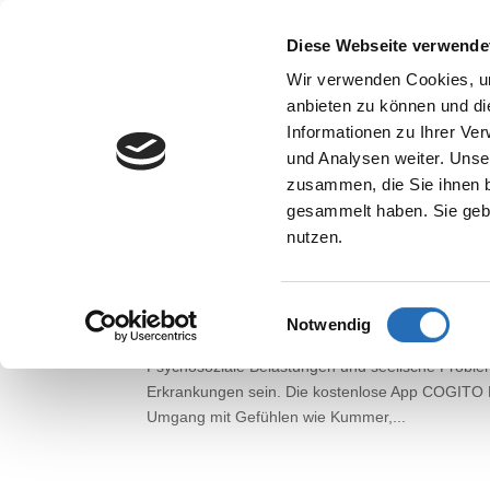
Diese Webseite verwende
MDR Mittagsmagazin am 3
Wir verwenden Cookies, um
anbieten zu können und di
von
Dr. med. Marion Baege
|
März 6, 2024
|
Allg
Informationen zu Ihrer Ve
und Analysen weiter. Unse
Am 30.04.2024 ist Frau Dr. Marion Baege zu Gas
zusammen, die Sie ihnen b
endlich eine Therapieoption für die Weisfleckenkr
gesammelt haben. Sie gebe
nutzen.
COGITO Kids App
Einwilligungsauswahl
von
Dr. med. Marion Baege
|
März 6, 2024
|
Allg
Notwendig
Psychosoziale Belastungen und seelische Proble
Erkrankungen sein. Die kostenlose App COGITO K
Umgang mit Gefühlen wie Kummer,...