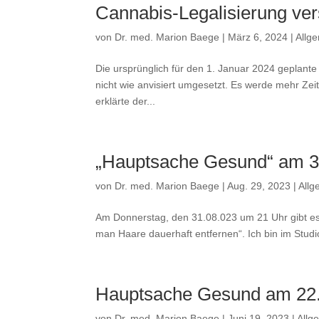
Cannabis-Legalisierung ve
von
Dr. med. Marion Baege
|
März 6, 2024
|
Allg
Die ursprünglich für den 1. Januar 2024 geplan
nicht wie anvisiert umgesetzt. Es werde mehr Zei
erklärte der...
„Hauptsache Gesund“ am 3
von
Dr. med. Marion Baege
|
Aug. 29, 2023
|
Allg
Am Donnerstag, den 31.08.023 um 21 Uhr gibt e
man Haare dauerhaft entfernen“. Ich bin im Studio
Hauptsache Gesund am 22
von
Dr. med. Marion Baege
|
Juni 19, 2023
|
Allg