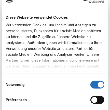
Verlag, Stuttgart)
Diese Webseite verwendet Cookies
Wir verwenden Cookies, um Inhalte und Anzeigen zu
personalisieren, Funktionen für soziale Medien anbieten
zu können und die Zugriffe auf unsere Website zu
analysieren. Außerdem geben wir Informationen zu Ihrer
Verwendung unserer Website an unsere Partner für
soziale Medien, Werbung und Analysen weiter. Unsere
Partner führen diese Informationen möglicherweise mit
weiteren Daten zusammen, die Sie ihnen bereitgestellt
haben oder die sie im Rahmen Ihrer Nutzung der Dienste
gesammelt haben. Sie geben Einwilligung zu unseren
Einwilligungsauswahl
Cookies, wenn Sie unsere Webseite weiterhin nutzen.
Notwendig
Präferenzen