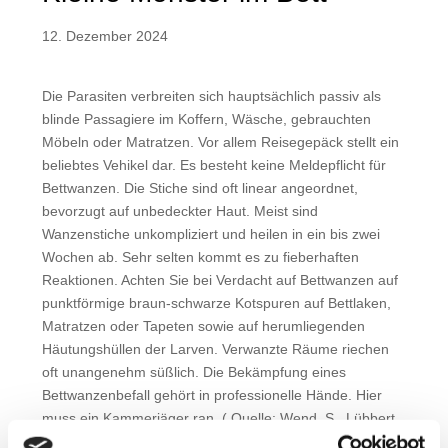
12. Dezember 2024
Die Parasiten verbreiten sich hauptsächlich passiv als
blinde Passagiere im Koffern, Wäsche, gebrauchten
Möbeln oder Matratzen. Vor allem Reisegepäck stellt ein
beliebtes Vehikel dar. Es besteht keine Meldepflicht für
Bettwanzen. Die Stiche sind oft linear angeordnet,
bevorzugt auf unbedeckter Haut. Meist sind
Wanzenstiche unkompliziert und heilen in ein bis zwei
Wochen ab. Sehr selten kommt es zu fieberhaften
Reaktionen. Achten Sie bei Verdacht auf Bettwanzen auf
punktförmige braun-schwarze Kotspuren auf Bettlaken,
Matratzen oder Tapeten sowie auf herumliegenden
Häutungshüllen der Larven. Verwanzte Räume riechen
oft unangenehm süßlich. Die Bekämpfung eines
Bettwanzenbefall gehört in professionelle Hände. Hier
muss ein Kammerjäger ran. ( Quelle: Wend, S., Lübbert,
„Cimikose“, Z Gastroenterol 2024;62; 469-472 Thieme