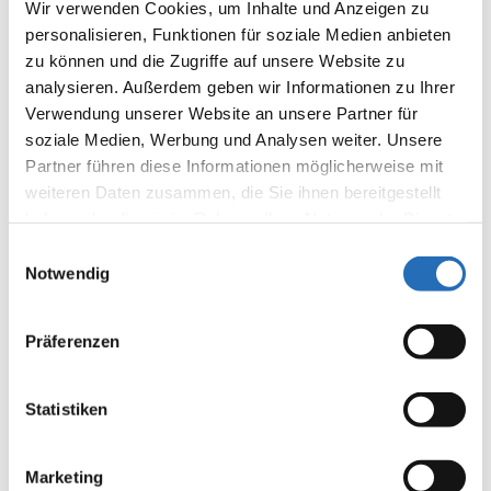
Wir verwenden Cookies, um Inhalte und Anzeigen zu
personalisieren, Funktionen für soziale Medien anbieten
zu können und die Zugriffe auf unsere Website zu
analysieren. Außerdem geben wir Informationen zu Ihrer
Verwendung unserer Website an unsere Partner für
soziale Medien, Werbung und Analysen weiter. Unsere
Partner führen diese Informationen möglicherweise mit
weiteren Daten zusammen, die Sie ihnen bereitgestellt
haben oder die sie im Rahmen Ihrer Nutzung der Dienste
gesammelt haben. Sie geben Einwilligung zu unseren
Einwilligungsauswahl
Cookies, wenn Sie unsere Webseite weiterhin nutzen.
Notwendig
Präferenzen
Nützliche Links
Statistiken
Sprechzeiten
Unser Team
Marketing