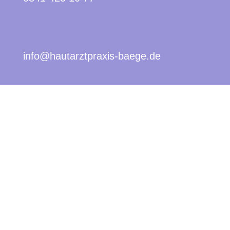
info@hautarztpraxis-baege.de
MVZ Hautzentrum Leipzig Gerhard-
Ellrodt-Str. 19 04249 Leipzig