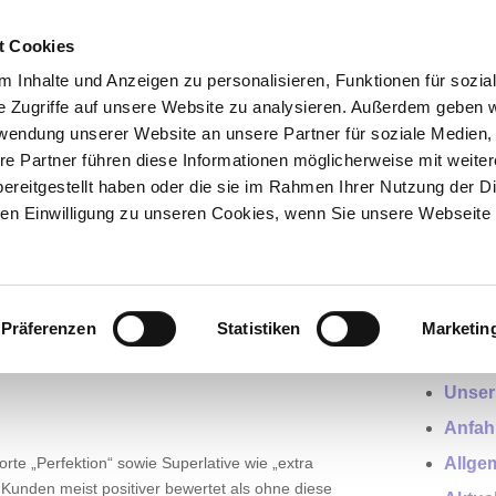
t Cookies
Leistungen
Praxis
News
Videos
 Inhalte und Anzeigen zu personalisieren, Funktionen für sozia
e Zugriffe auf unsere Website zu analysieren. Außerdem geben w
rwendung unserer Website an unsere Partner für soziale Medien
re Partner führen diese Informationen möglicherweise mit weite
ereitgestellt haben oder die sie im Rahmen Ihrer Nutzung der D
n Einwilligung zu unseren Cookies, wenn Sie unsere Webseite 
smetik
Nützl
Präferenzen
Statistiken
Marketin
Sprec
Unser
Anfah
te „Perfektion“ sowie Superlative wie „extra
Allge
 Kunden meist positiver bewertet als ohne diese