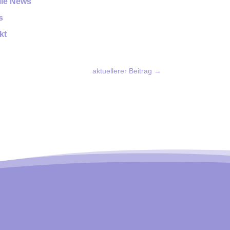
lle News
s
kt
aktuellerer Beitrag
→