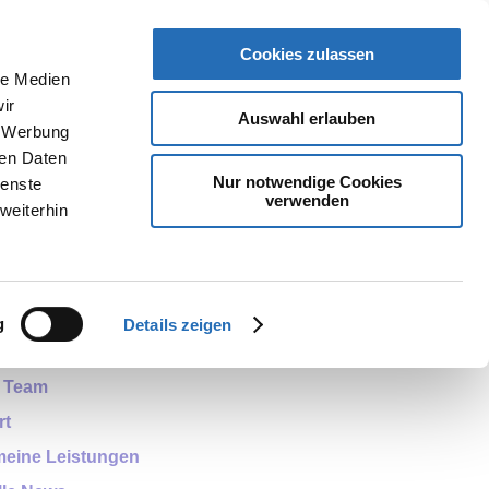
Öffnungszeiten
KONTAKTIEREN SIE UNS
Cookies zulassen
le Medien
ir
Auswahl erlauben
, Werbung
ren Daten
Nur notwendige Cookies
ienste
verwenden
weiterhin
iche Links
g
Details zeigen
hzeiten
 Team
rt
meine Leistungen